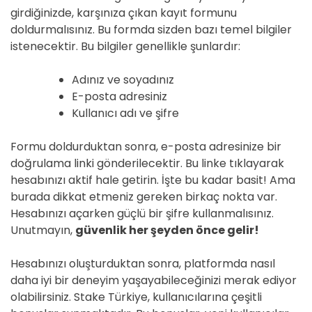
girdiğinizde, karşınıza çıkan kayıt formunu
doldurmalısınız. Bu formda sizden bazı temel bilgiler
istenecektir. Bu bilgiler genellikle şunlardır:
Adınız ve soyadınız
E-posta adresiniz
Kullanıcı adı ve şifre
Formu doldurduktan sonra, e-posta adresinize bir
doğrulama linki gönderilecektir. Bu linke tıklayarak
hesabınızı aktif hale getirin. İşte bu kadar basit! Ama
burada dikkat etmeniz gereken birkaç nokta var.
Hesabınızı açarken güçlü bir şifre kullanmalısınız.
Unutmayın,
güvenlik her şeyden önce gelir!
Hesabınızı oluşturduktan sonra, platformda nasıl
daha iyi bir deneyim yaşayabileceğinizi merak ediyor
olabilirsiniz. Stake Türkiye, kullanıcılarına çeşitli