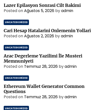
Lazer Epilasyon Sonrasi Cilt Bakimi
Posted on
Ağustos 5, 2026
by
admin
UNCATEGORIZED
Cari Hesap Hatalarini Onlemenin Yollari
Posted on
Ağustos 2, 2026
by
admin
UNCATEGORIZED
Arac Degerleme Yazilimi İle Musteri
Memnuniyeti
Posted on
Temmuz 28, 2026
by
admin
UNCATEGORIZED
Ethereum Wallet Generator Common
Questions
Posted on
Temmuz 28, 2026
by
admin
UNCATEGORIZED