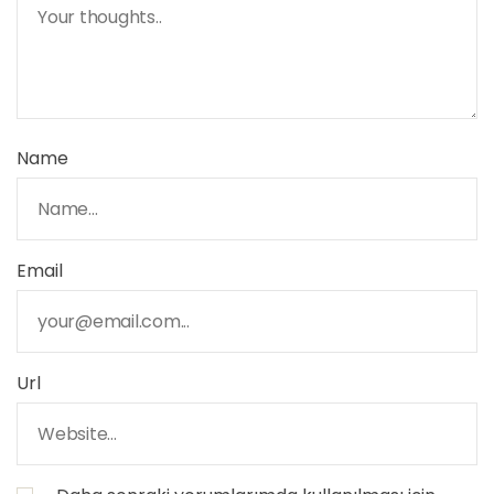
Name
Email
Url