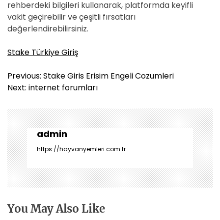
rehberdeki bilgileri kullanarak, platformda keyifli
vakit geçirebilir ve çeşitli fırsatları
değerlendirebilirsiniz.
Stake Türkiye Giriş
Y
Previous:
Stake Giris Erisim Engeli Cozumleri
a
Next:
internet forumları
z
ı
g
e
admin
z
https://hayvanyemleri.com.tr
i
n
m
e
s
You May Also Like
i