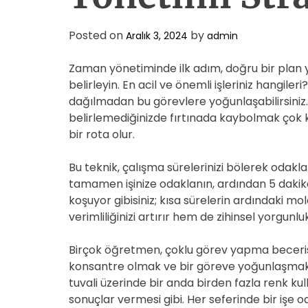
Posted on
by
Aralık 3, 2024
admin
Zaman yönetiminde ilk adım, doğru bir plan y
belirleyin. En acil ve önemli işleriniz hangiler
dağılmadan bu görevlere yoğunlaşabilirsiniz. 
belirlemediğinizde fırtınada kaybolmak çok kol
bir rota olur.
Bu teknik, çalışma sürelerinizi bölerek odak
tamamen işinize odaklanın, ardından 5 dakika
koşuyor gibisiniz; kısa sürelerin ardındaki mo
verimliliğinizi artırır hem de zihinsel yorgunluk 
Birçok öğretmen, çoklu görev yapma beceris
konsantre olmak ve bir göreve yoğunlaşmak, 
tuvali üzerinde bir anda birden fazla renk k
sonuçlar vermesi gibi. Her seferinde bir işe oda