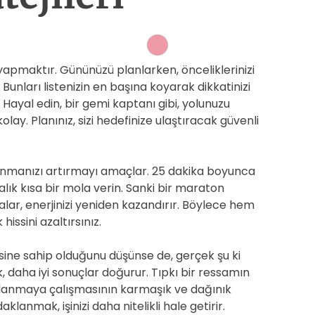
apmaktır. Gününüzü planlarken, önceliklerinizi
i? Bunları listenizin en başına koyarak dikkatinizi
Hayal edin, bir gemi kaptanı gibi, yolunuzu
ay. Planınız, sizi hedefinize ulaştıracak güvenli
lanmanızı artırmayı amaçlar. 25 dakika boyunca
lık kısa bir mola verin. Sanki bir maraton
lalar, enerjinizi yeniden kazandırır. Böylece hem
hissini azaltırsınız.
ine sahip olduğunu düşünse de, gerçek şu ki
daha iyi sonuçlar doğurur. Tıpkı bir ressamın
ullanmaya çalışmasının karmaşık ve dağınık
klanmak, işinizi daha nitelikli hale getirir.