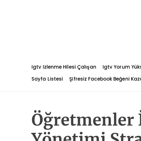
S
k
i
p
t
o
c
o
n
Igtv Izlenme Hilesi Çalışan
Igtv Yorum Yü
t
e
Sayfa Listesi
Şifresiz Facebook Beğeni K
n
t
Öğretmenler 
Yönetimi Stra