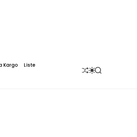
a Kargo
Liste
S
S
S
H
W
E
U
I
A
F
T
R
F
C
C
L
H
H
E
C
O
L
O
R
M
O