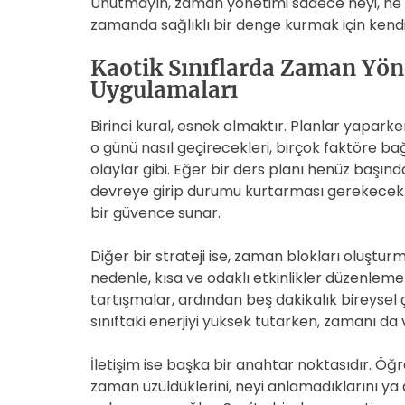
Unutmayın, zaman yönetimi sadece neyi, ne 
zamanda sağlıklı bir denge kurmak için kendi
Kaotik Sınıflarda Zaman Yön
Uygulamaları
Birinci kural, esnek olmaktır. Planlar yaparke
o günü nasıl geçirecekleri, birçok faktöre bağl
olaylar gibi. Eğer bir ders planı henüz baş
devreye girip durumu kurtarması gerekecek. “
bir güvence sunar.
Diğer bir strateji ise, zaman blokları oluşturma
nedenle, kısa ve odaklı etkinlikler düzenlemek
tartışmalar, ardından beş dakikalık bireysel
sınıftaki enerjiyi yüksek tutarken, zamanı da
İletişim ise başka bir anahtar noktasıdır. Öğr
zaman üzüldüklerini, neyi anlamadıklarını ya 