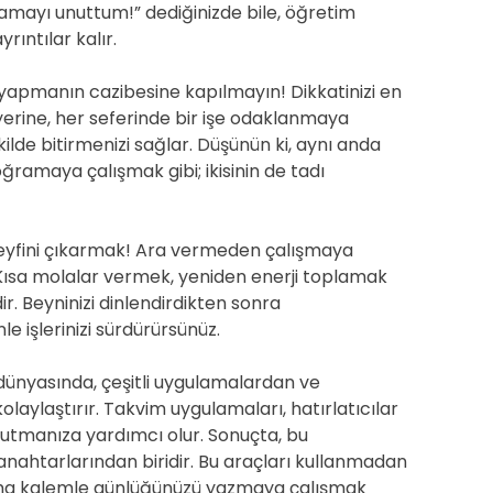
lamayı unuttum!” dediğinizde bile, öğretim
rıntılar kalır.
apmanın cazibesine kapılmayın! Dikkatinizi en
 yerine, her seferinde bir işe odaklanmaya
 şekilde bitirmenizi sağlar. Düşünün ki, aynı anda
ramaya çalışmak gibi; ikisinin de tadı
eyfini çıkarmak! Ara vermeden çalışmaya
Kısa molalar vermek, yeniden enerji toplamak
r. Beyninizi dinlendirdikten sonra
e işlerinizi sürdürürsünüz.
dünyasında, çeşitli uygulamalardan ve
ylaştırır. Takvim uygulamaları, hatırlatıcılar
i tutmanıza yardımcı olur. Sonuçta, bu
anahtarlarından biridir. Bu araçları kullanmadan
dolma kalemle günlüğünüzü yazmaya çalışmak