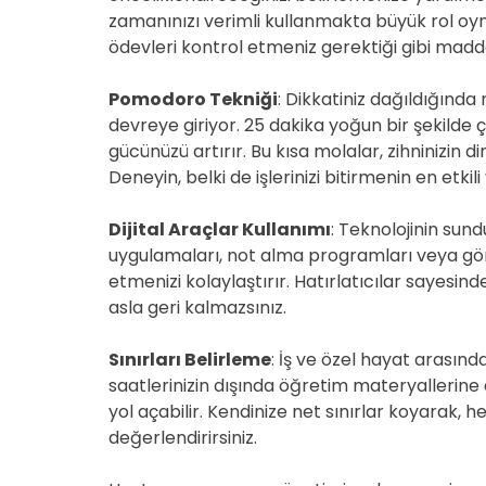
zamanınızı verimli kullanmakta büyük rol oyna
ödevleri kontrol etmeniz gerektiği gibi maddel
Pomodoro Tekniği
: Dikkatiniz dağıldığınd
devreye giriyor. 25 dakika yoğun bir şekilde ç
gücünüzü artırır. Bu kısa molalar, zihninizin
Deneyin, belki de işlerinizi bitirmenin en etkil
Dijital Araçlar Kullanımı
: Teknolojinin su
uygulamaları, not alma programları veya gö
etmenizi kolaylaştırır. Hatırlatıcılar sayesi
asla geri kalmazsınız.
Sınırları Belirleme
: İş ve özel hayat arasın
saatlerinizin dışında öğretim materyallerin
yol açabilir. Kendinize net sınırlar koyarak, 
değerlendirirsiniz.