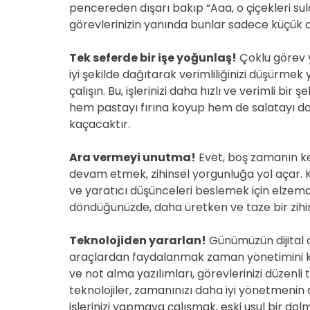
pencereden dışarı bakıp “Aaa, o çiçekleri su
görevlerinizin yanında bunlar sadece küçük ay
Tek seferde bir işe yoğunlaş!
Çoklu görev y
iyi şekilde dağıtarak verimliliğinizi düşürmek
çalışın. Bu, işlerinizi daha hızlı ve verimli bir
hem pastayı fırına koyup hem de salatayı doğ
kaçacaktır.
Ara vermeyi unutma!
Evet, boş zamanın k
devam etmek, zihinsel yorgunluğa yol açar. 
ve yaratıcı düşünceleri beslemek için elzemdi
döndüğünüzde, daha üretken ve taze bir zihinl
Teknolojiden yararlan!
Günümüzün dijital 
araçlardan faydalanmak zaman yönetimini kola
ve not alma yazılımları, görevlerinizi düzenl
teknolojiler, zamanınızı daha iyi yönetmenin 
işlerinizi yapmaya çalışmak, eski usul bir 