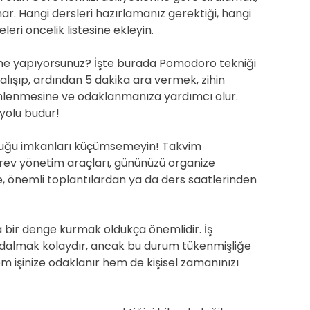
r. Hangi dersleri hazırlamanız gerektiği, hangi
eri öncelik listesine ekleyin.
a ne yapıyorsunuz? İşte burada Pomodoro tekniği
alışıp, ardından 5 dakika ara vermek, zihin
 dinlenmesine ve odaklanmanıza yardımcı olur.
i yolu budur!
nduğu imkanları küçümsemeyin! Takvim
rev yönetim araçları, gününüzü organize
nde, önemli toplantılardan ya da ders saatlerinden
da bir denge kurmak oldukça önemlidir. İş
e dalmak kolaydır, ancak bu durum tükenmişliğe
hem işinize odaklanır hem de kişisel zamanınızı