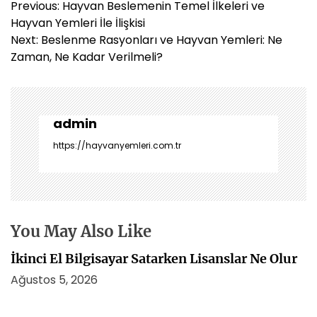
Y
Previous:
Hayvan Beslemenin Temel İlkeleri ve
a
Hayvan Yemleri İle İlişkisi
z
Next:
Beslenme Rasyonları ve Hayvan Yemleri: Ne
ı
Zaman, Ne Kadar Verilmeli?
g
e
z
i
admin
n
https://hayvanyemleri.com.tr
m
e
s
i
You May Also Like
İkinci El Bilgisayar Satarken Lisanslar Ne Olur
Ağustos 5, 2026