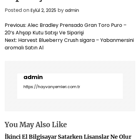
Posted on
by
Eylül 2, 2025
admin
Y
Previous:
Alec Bradley Prensado Gran Toro Puro –
a
20’s Ahşap Kutu Satışı Ve Siparişi
z
Next:
Harvest Blueberry Crush sigara – Yabanmersini
ı
aromalı Satın Al
g
e
z
i
admin
n
https://hayvanyemleri.com.tr
m
e
s
i
You May Also Like
İkinci El Bilgisayar Satarken Lisanslar Ne Olur