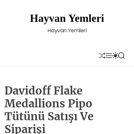
S
k
Hayvan Yemleri
i
p
Hayvan Yemleri
t
o
c
o
S
M
S
S
H
E
W
E
n
U
N
I
A
t
F
U
T
R
e
F
C
C
L
H
H
n
E
C
Davidoff Flake
t
O
L
Medallions Pipo
O
R
Tütünü Satışı Ve
M
O
D
Siparişi
E