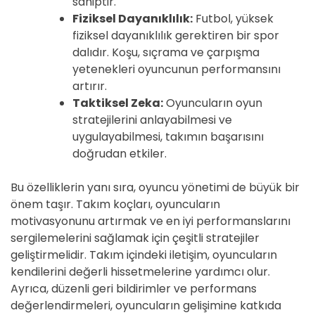
sahiptir.
Fiziksel Dayanıklılık:
Futbol, yüksek
fiziksel dayanıklılık gerektiren bir spor
dalıdır. Koşu, sıçrama ve çarpışma
yetenekleri oyuncunun performansını
artırır.
Taktiksel Zeka:
Oyuncuların oyun
stratejilerini anlayabilmesi ve
uygulayabilmesi, takımın başarısını
doğrudan etkiler.
Bu özelliklerin yanı sıra, oyuncu yönetimi de büyük bir
önem taşır. Takım koçları, oyuncuların
motivasyonunu artırmak ve en iyi performanslarını
sergilemelerini sağlamak için çeşitli stratejiler
geliştirmelidir. Takım içindeki iletişim, oyuncuların
kendilerini değerli hissetmelerine yardımcı olur.
Ayrıca, düzenli geri bildirimler ve performans
değerlendirmeleri, oyuncuların gelişimine katkıda