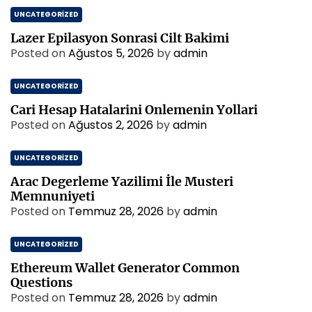
UNCATEGORIZED
Lazer Epilasyon Sonrasi Cilt Bakimi
Posted on
Ağustos 5, 2026
by
admin
UNCATEGORIZED
Cari Hesap Hatalarini Onlemenin Yollari
Posted on
Ağustos 2, 2026
by
admin
UNCATEGORIZED
Arac Degerleme Yazilimi İle Musteri
Memnuniyeti
Posted on
Temmuz 28, 2026
by
admin
UNCATEGORIZED
Ethereum Wallet Generator Common
Questions
Posted on
Temmuz 28, 2026
by
admin