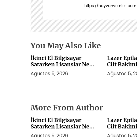
n
https://hayvanyemleri.com.
m
e
s
i
You May Also Like
İkinci El Bilgisayar
Lazer Epil
Satarken Lisanslar Ne
Cilt Bakim
Olur
Ağustos 5, 2026
Ağustos 5, 
More From Author
İkinci El Bilgisayar
Lazer Epil
Satarken Lisanslar Ne
Cilt Bakim
Olur
Ağustos 5, 2026
Ağustos 5, 