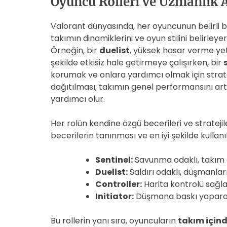
Oyuncu Rolleri ve Uzmanlık A
Valorant dünyasında, her oyuncunun belirli b
takımın dinamiklerini ve oyun stilini belirleye
Örneğin, bir
duelist
, yüksek hasar verme yet
şekilde etkisiz hale getirmeye çalışırken, bir
korumak ve onlara yardımcı olmak için stratejil
dağıtılması, takımın genel performansını art
yardımcı olur.
Her rolün kendine özgü becerileri ve stratejile
becerilerin tanınması ve en iyi şekilde kulla
Sentinel:
Savunma odaklı, takım a
Duelist:
Saldırı odaklı, düşmanları 
Controller:
Harita kontrolü sağla
Initiator:
Düşmana baskı yaparak 
Bu rollerin yanı sıra, oyuncuların
takım içind