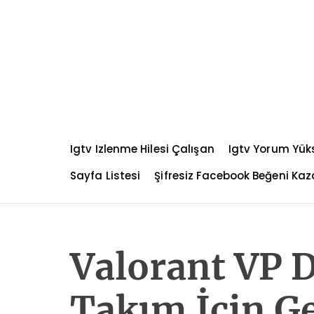
S
k
i
p
t
o
c
o
n
Igtv Izlenme Hilesi Çalışan
Igtv Yorum Yü
t
e
Sayfa Listesi
Şifresiz Facebook Beğeni K
n
t
Valorant VP D
Takım İçin G