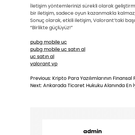
İletişim yöntemlerinizi sürekli olarak geliştir
bir iletişim, sadece oyun kazanmakla kalmaz
Sonuç olarak, etkili iletişim, Valorant’taki ba
“Birlikte güçlüyüz!”
pubg mobile uc
pubg mobile uc satın al
uc satın al
valorant vp
Y
Previous:
Kripto Para Yazılımlarının Finansal P
a
Next:
Ankarada Ticaret Hukuku Alanında En İ
z
ı
g
e
z
i
admin