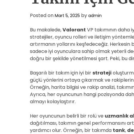
Posted on
by
Mart 5, 2025
admin
Bu makalede,
Valorant
VP takımının daha i
stratejiler, oyuncu rolleri ve iletişim yöntem
artırmanın yollarını keşfedeceğiz. Herkesin bil
sadece iyi oyunculara sahip olmak yeterli değ
doğru bir şekilde yönetilmesi şart. Peki, bu di
Başarılı bir takım için iyi bir
strateji
oluşturma
güçlü yönlerini ortaya çıkarmak ve rakiplerin 
Örneğin, harita bilgisi ve rakip analizi, takım
Ayrıca, her oyuncunun hangi pozisyonda daha
almayı kolaylaştırır.
Her oyuncunun belirli bir rolü ve
uzmanlık a
dağıtılması, takımın genel performansını art
yardımcı olur. Örneğin, bir takımda
tank
,
de