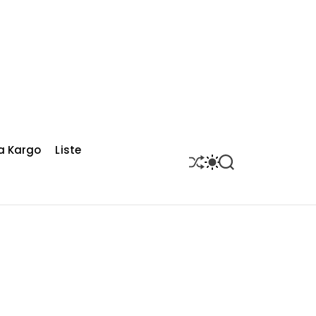
a Kargo
Liste
S
S
S
H
W
E
U
I
A
F
T
R
F
C
C
L
H
H
E
C
O
L
O
R
M
O