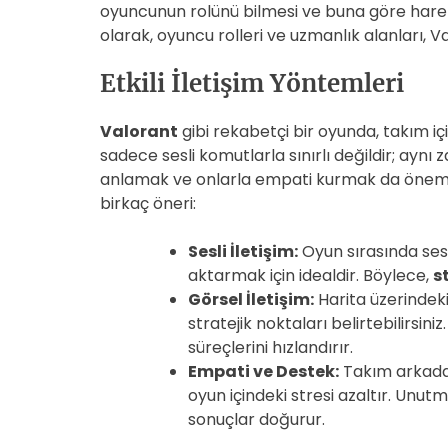
oyuncunun rolünü bilmesi ve buna göre hareke
olarak, oyuncu rolleri ve uzmanlık alanları, V
Etkili İletişim Yöntemleri
Valorant
gibi rekabetçi bir oyunda, takım içind
sadece sesli komutlarla sınırlı değildir; aynı
anlamak ve onlarla empati kurmak da önemlidir
birkaç öneri:
Sesli İletişim:
Oyun sırasında sesl
aktarmak için idealdir. Böylece,
s
Görsel İletişim:
Harita üzerindek
stratejik noktaları belirtebilirsin
süreçlerini hızlandırır.
Empati ve Destek:
Takım arkadaş
oyun içindeki stresi azaltır. Unu
sonuçlar doğurur.