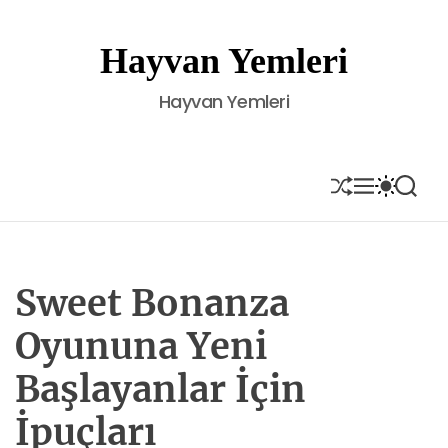
S
k
Hayvan Yemleri
i
p
Hayvan Yemleri
t
o
c
o
S
M
S
S
H
E
W
E
n
U
N
I
A
t
F
U
T
R
e
F
C
C
L
H
H
n
E
C
Sweet Bonanza
t
O
L
Oyununa Yeni
O
R
Başlayanlar İçin
M
O
D
İpuçları
E