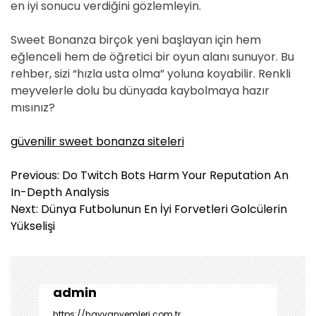
en iyi sonucu verdiğini gözlemleyin.
Sweet Bonanza birçok yeni başlayan için hem
eğlenceli hem de öğretici bir oyun alanı sunuyor. Bu
rehber, sizi “hızla usta olma” yoluna koyabilir. Renkli
meyvelerle dolu bu dünyada kaybolmaya hazır
mısınız?
güvenilir sweet bonanza siteleri
Y
Previous:
Do Twitch Bots Harm Your Reputation An
a
In-Depth Analysis
z
Next:
Dünya Futbolunun En İyi Forvetleri Golcülerin
ı
Yükselişi
g
e
z
i
admin
n
https://hayvanyemleri.com.tr