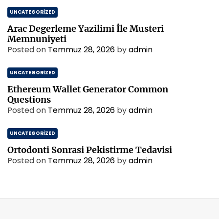
UNCATEGORIZED
Arac Degerleme Yazilimi İle Musteri
Memnuniyeti
Posted on
Temmuz 28, 2026
by
admin
UNCATEGORIZED
Ethereum Wallet Generator Common
Questions
Posted on
Temmuz 28, 2026
by
admin
UNCATEGORIZED
Ortodonti Sonrasi Pekistirme Tedavisi
Posted on
Temmuz 28, 2026
by
admin