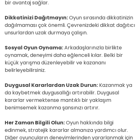
bir avantaj sağlar.
Dikkatinizi Dağıtmayın:
Oyun sırasında dikkatinizin
dağılmaması çok önemli. Çevrenizdeki dikkat dağıtıcı
unsurlardan uzak durmaya çalışın.
Sosyal Oyun Oynama:
Arkadaşlarınızla birlikte
oynamak, deneyimi daha eğlenceli kılar. Belki bir
küçük yarışma düzenleyebilir ve kazananı
belirleyebilirsiniz.
Duygusal Kararlardan Uzak Durun:
Kazanmak ya
da kaybetmek duygusallığı artırabilir. Duygusal
kararlar vermektense mantıklı bir yaklaşım
benimsemek kazanma şansınızı artırır.
Her Zaman Bilgili Olun:
Oyun hakkında bilgi
edinmek, stratejik kararlar almanıza yardımcı olur.
Diğer oyuncuların deneyimlerinden yararlanmak için