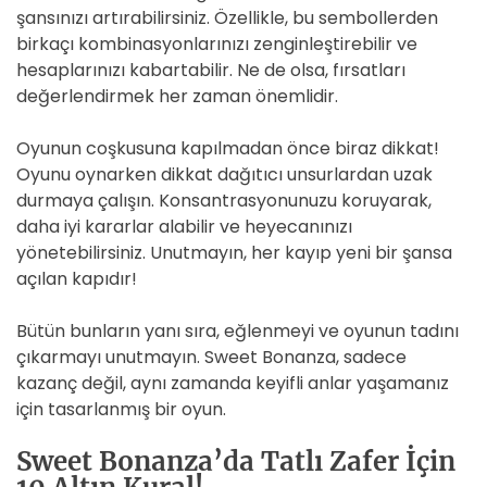
şansınızı artırabilirsiniz. Özellikle, bu sembollerden
birkaçı kombinasyonlarınızı zenginleştirebilir ve
hesaplarınızı kabartabilir. Ne de olsa, fırsatları
değerlendirmek her zaman önemlidir.
Oyunun coşkusuna kapılmadan önce biraz dikkat!
Oyunu oynarken dikkat dağıtıcı unsurlardan uzak
durmaya çalışın. Konsantrasyonunuzu koruyarak,
daha iyi kararlar alabilir ve heyecanınızı
yönetebilirsiniz. Unutmayın, her kayıp yeni bir şansa
açılan kapıdır!
Bütün bunların yanı sıra, eğlenmeyi ve oyunun tadını
çıkarmayı unutmayın. Sweet Bonanza, sadece
kazanç değil, aynı zamanda keyifli anlar yaşamanız
için tasarlanmış bir oyun.
Sweet Bonanza’da Tatlı Zafer İçin