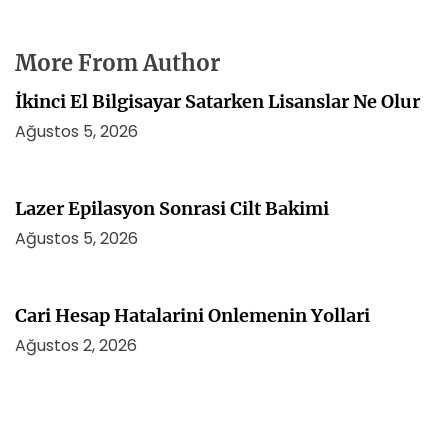
More From Author
İkinci El Bilgisayar Satarken Lisanslar Ne Olur
Ağustos 5, 2026
Lazer Epilasyon Sonrasi Cilt Bakimi
Ağustos 5, 2026
Cari Hesap Hatalarini Onlemenin Yollari
Ağustos 2, 2026