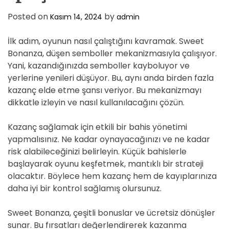
Posted on
by
Kasım 14, 2024
admin
İlk adım, oyunun nasıl çalıştığını kavramak. Sweet
Bonanza, düşen semboller mekanizmasıyla çalışıyor.
Yani, kazandığınızda semboller kayboluyor ve
yerlerine yenileri düşüyor. Bu, aynı anda birden fazla
kazanç elde etme şansı veriyor. Bu mekanizmayı
dikkatle izleyin ve nasıl kullanılacağını çözün.
Kazanç sağlamak için etkili bir bahis yönetimi
yapmalısınız. Ne kadar oynayacağınızı ve ne kadar
risk alabileceğinizi belirleyin. Küçük bahislerle
başlayarak oyunu keşfetmek, mantıklı bir strateji
olacaktır. Böylece hem kazanç hem de kayıplarınıza
daha iyi bir kontrol sağlamış olursunuz.
Sweet Bonanza, çeşitli bonuslar ve ücretsiz dönüşler
sunar. Bu fırsatları değerlendirerek kazanma