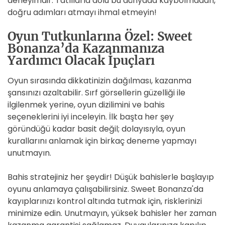
deneyimdir. Tatlılarla dolu bu dünyada kaybolmadan,
doğru adımları atmayı ihmal etmeyin!
Oyun Tutkunlarına Özel: Sweet
Bonanza’da Kazanmanıza
Yardımcı Olacak İpuçları
Oyun sırasında dikkatinizin dağılması, kazanma
şansınızı azaltabilir. Sırf görsellerin güzelliği ile
ilgilenmek yerine, oyun dizilimini ve bahis
seçeneklerini iyi inceleyin. İlk başta her şey
göründüğü kadar basit değil; dolayısıyla, oyun
kurallarını anlamak için birkaç deneme yapmayı
unutmayın.
Bahis stratejiniz her şeydir! Düşük bahislerle başlayıp
oyunu anlamaya çalışabilirsiniz. Sweet Bonanza'da
kayıplarınızı kontrol altında tutmak için, risklerinizi
minimize edin. Unutmayın, yüksek bahisler her zaman