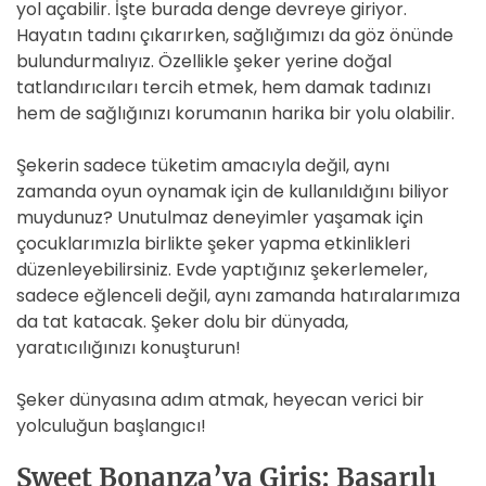
yol açabilir. İşte burada denge devreye giriyor.
Hayatın tadını çıkarırken, sağlığımızı da göz önünde
bulundurmalıyız. Özellikle şeker yerine doğal
tatlandırıcıları tercih etmek, hem damak tadınızı
hem de sağlığınızı korumanın harika bir yolu olabilir.
Şekerin sadece tüketim amacıyla değil, aynı
zamanda oyun oynamak için de kullanıldığını biliyor
muydunuz? Unutulmaz deneyimler yaşamak için
çocuklarımızla birlikte şeker yapma etkinlikleri
düzenleyebilirsiniz. Evde yaptığınız şekerlemeler,
sadece eğlenceli değil, aynı zamanda hatıralarımıza
da tat katacak. Şeker dolu bir dünyada,
yaratıcılığınızı konuşturun!
Şeker dünyasına adım atmak, heyecan verici bir
yolculuğun başlangıcı!
Sweet Bonanza’ya Giriş: Başarılı