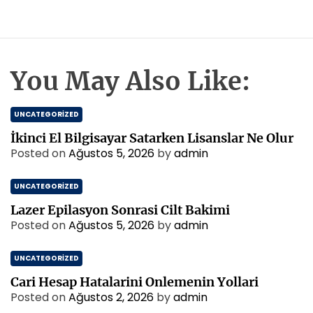
You May Also Like:
UNCATEGORIZED
İkinci El Bilgisayar Satarken Lisanslar Ne Olur
Posted on
Ağustos 5, 2026
by
admin
UNCATEGORIZED
Lazer Epilasyon Sonrasi Cilt Bakimi
Posted on
Ağustos 5, 2026
by
admin
UNCATEGORIZED
Cari Hesap Hatalarini Onlemenin Yollari
Posted on
Ağustos 2, 2026
by
admin