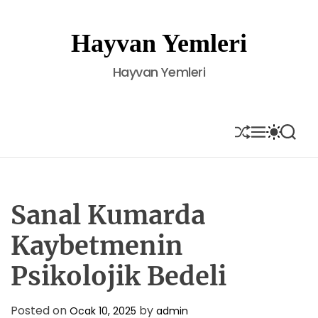
S
k
Hayvan Yemleri
i
p
Hayvan Yemleri
t
o
c
o
S
M
S
S
H
E
W
E
n
U
N
I
A
t
F
U
T
R
e
F
C
C
L
H
H
n
E
C
Sanal Kumarda
t
O
L
Kaybetmenin
O
R
Psikolojik Bedeli
M
O
D
E
Posted on
by
Ocak 10, 2025
admin