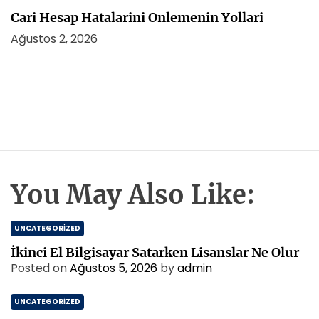
Cari Hesap Hatalarini Onlemenin Yollari
Ağustos 2, 2026
You May Also Like:
UNCATEGORIZED
İkinci El Bilgisayar Satarken Lisanslar Ne Olur
Posted on
Ağustos 5, 2026
by
admin
UNCATEGORIZED