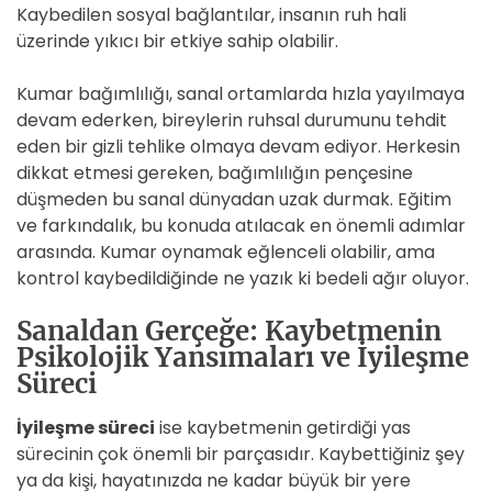
Kaybedilen sosyal bağlantılar, insanın ruh hali
üzerinde yıkıcı bir etkiye sahip olabilir.
Kumar bağımlılığı, sanal ortamlarda hızla yayılmaya
devam ederken, bireylerin ruhsal durumunu tehdit
eden bir gizli tehlike olmaya devam ediyor. Herkesin
dikkat etmesi gereken, bağımlılığın pençesine
düşmeden bu sanal dünyadan uzak durmak. Eğitim
ve farkındalık, bu konuda atılacak en önemli adımlar
arasında. Kumar oynamak eğlenceli olabilir, ama
kontrol kaybedildiğinde ne yazık ki bedeli ağır oluyor.
Sanaldan Gerçeğe: Kaybetmenin
Psikolojik Yansımaları ve İyileşme
Süreci
İyileşme süreci
ise kaybetmenin getirdiği yas
sürecinin çok önemli bir parçasıdır. Kaybettiğiniz şey
ya da kişi, hayatınızda ne kadar büyük bir yere