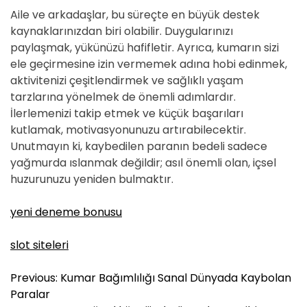
Aile ve arkadaşlar, bu süreçte en büyük destek
kaynaklarınızdan biri olabilir. Duygularınızı
paylaşmak, yükünüzü hafifletir. Ayrıca, kumarın sizi
ele geçirmesine izin vermemek adına hobi edinmek,
aktivitenizi çeşitlendirmek ve sağlıklı yaşam
tarzlarına yönelmek de önemli adımlardır.
İlerlemenizi takip etmek ve küçük başarıları
kutlamak, motivasyonunuzu artırabilecektir.
Unutmayın ki, kaybedilen paranın bedeli sadece
yağmurda ıslanmak değildir; asıl önemli olan, içsel
huzurunuzu yeniden bulmaktır.
yeni deneme bonusu
slot siteleri
Y
Previous:
Kumar Bağımlılığı Sanal Dünyada Kaybolan
a
Paralar