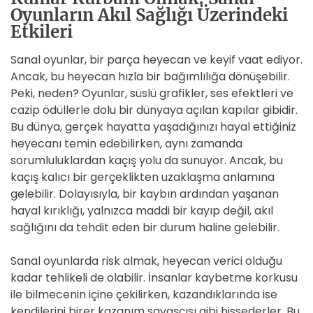
Oyunların Akıl Sağlığı Üzerindeki
Etkileri
Sanal oyunlar, bir parça heyecan ve keyif vaat ediyor.
Ancak, bu heyecan hızla bir bağımlılığa dönüşebilir.
Peki, neden? Oyunlar, süslü grafikler, ses efektleri ve
cazip ödüllerle dolu bir dünyaya açılan kapılar gibidir.
Bu dünya, gerçek hayatta yaşadığınızı hayal ettiğiniz
heyecanı temin edebilirken, aynı zamanda
sorumluluklardan kaçış yolu da sunuyor. Ancak, bu
kaçış kalıcı bir gerçeklikten uzaklaşma anlamına
gelebilir. Dolayısıyla, bir kaybın ardından yaşanan
hayal kırıklığı, yalnızca maddi bir kayıp değil, akıl
sağlığını da tehdit eden bir durum haline gelebilir.
Sanal oyunlarda risk almak, heyecan verici olduğu
kadar tehlikeli de olabilir. İnsanlar kaybetme korkusu
ile bilmecenin içine çekilirken, kazandıklarında ise
kendilerini birer kazanım savaşçısı gibi hissederler. Bu