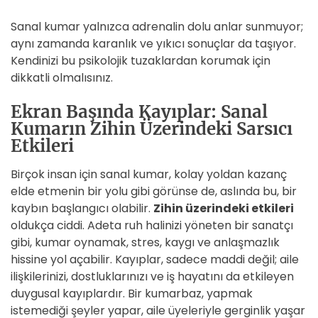
Sanal kumar yalnızca adrenalin dolu anlar sunmuyor;
aynı zamanda karanlık ve yıkıcı sonuçlar da taşıyor.
Kendinizi bu psikolojik tuzaklardan korumak için
dikkatli olmalısınız.
Ekran Başında Kayıplar: Sanal
Kumarın Zihin Üzerindeki Sarsıcı
Etkileri
Birçok insan için sanal kumar, kolay yoldan kazanç
elde etmenin bir yolu gibi görünse de, aslında bu, bir
kaybın başlangıcı olabilir.
Zihin üzerindeki etkileri
oldukça ciddi. Adeta ruh halinizi yöneten bir sanatçı
gibi, kumar oynamak, stres, kaygı ve anlaşmazlık
hissine yol açabilir. Kayıplar, sadece maddi değil; aile
ilişkilerinizi, dostluklarınızı ve iş hayatını da etkileyen
duygusal kayıplardır. Bir kumarbaz, yapmak
istemediği şeyler yapar, aile üyeleriyle gerginlik yaşar