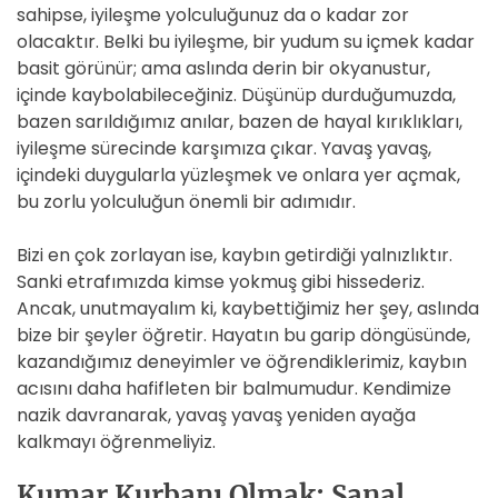
sahipse, iyileşme yolculuğunuz da o kadar zor
olacaktır. Belki bu iyileşme, bir yudum su içmek kadar
basit görünür; ama aslında derin bir okyanustur,
içinde kaybolabileceğiniz. Düşünüp durduğumuzda,
bazen sarıldığımız anılar, bazen de hayal kırıklıkları,
iyileşme sürecinde karşımıza çıkar. Yavaş yavaş,
içindeki duygularla yüzleşmek ve onlara yer açmak,
bu zorlu yolculuğun önemli bir adımıdır.
Bizi en çok zorlayan ise, kaybın getirdiği yalnızlıktır.
Sanki etrafımızda kimse yokmuş gibi hissederiz.
Ancak, unutmayalım ki, kaybettiğimiz her şey, aslında
bize bir şeyler öğretir. Hayatın bu garip döngüsünde,
kazandığımız deneyimler ve öğrendiklerimiz, kaybın
acısını daha hafifleten bir balmumudur. Kendimize
nazik davranarak, yavaş yavaş yeniden ayağa
kalkmayı öğrenmeliyiz.
Kumar Kurbanı Olmak: Sanal