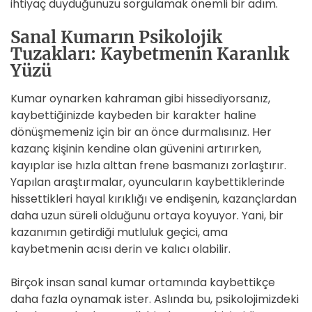
ihtiyaç duyduğunuzu sorgulamak önemli bir adım.
Sanal Kumarın Psikolojik
Tuzakları: Kaybetmenin Karanlık
Yüzü
Kumar oynarken kahraman gibi hissediyorsanız,
kaybettiğinizde kaybeden bir karakter haline
dönüşmemeniz için bir an önce durmalısınız. Her
kazanç kişinin kendine olan güvenini artırırken,
kayıplar ise hızla alttan frene basmanızı zorlaştırır.
Yapılan araştırmalar, oyuncuların kaybettiklerinde
hissettikleri hayal kırıklığı ve endişenin, kazançlardan
daha uzun süreli olduğunu ortaya koyuyor. Yani, bir
kazanımın getirdiği mutluluk geçici, ama
kaybetmenin acısı derin ve kalıcı olabilir.
Birçok insan sanal kumar ortamında kaybettikçe
daha fazla oynamak ister. Aslında bu, psikolojimizdeki