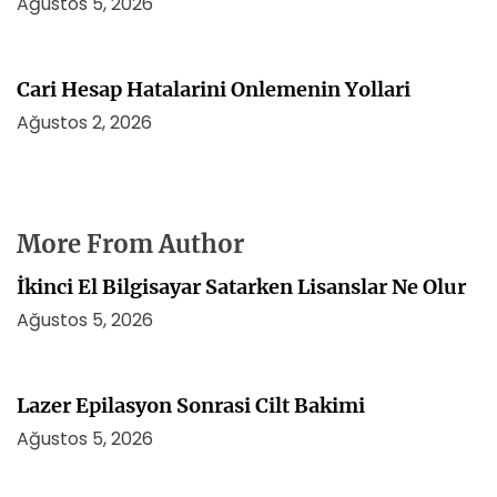
Ağustos 5, 2026
Cari Hesap Hatalarini Onlemenin Yollari
Ağustos 2, 2026
More From Author
İkinci El Bilgisayar Satarken Lisanslar Ne Olur
Ağustos 5, 2026
Lazer Epilasyon Sonrasi Cilt Bakimi
Ağustos 5, 2026