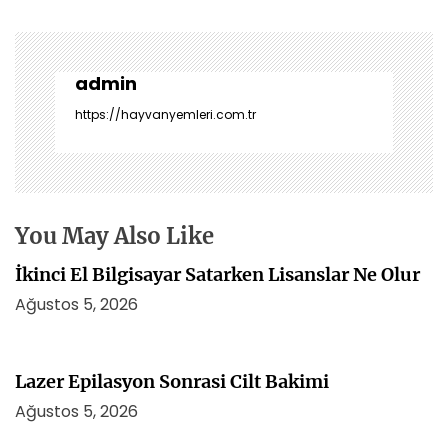
z
ı
g
e
admin
z
https://hayvanyemleri.com.tr
i
n
m
e
s
You May Also Like
i
İkinci El Bilgisayar Satarken Lisanslar Ne Olur
Ağustos 5, 2026
Lazer Epilasyon Sonrasi Cilt Bakimi
Ağustos 5, 2026