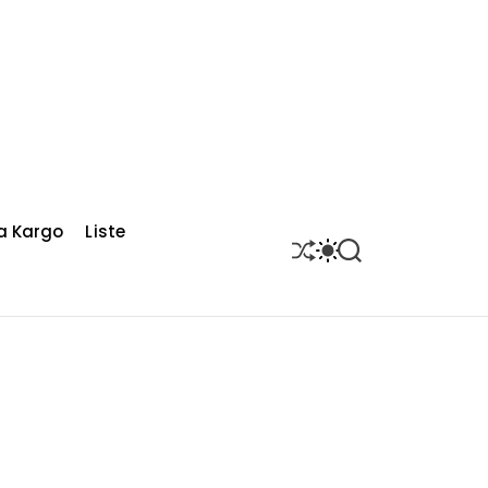
a Kargo
Liste
S
S
S
H
W
E
U
I
A
F
T
R
F
C
C
L
H
H
E
C
O
L
O
R
M
O