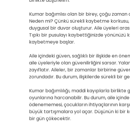
birlikte düşünelim.
Kumar bağımlısı olan bir birey, çoğu zaman ail
Neden mi? Çünkü sürekli kaybetme korkusu, ma
duygusal bir duvar oluşturur. Aile üyeleri aras
Tıpkı bir pusulayı kaybettiğinizde yönünüzü ka
kaybetmeye başlar.
Aile içindeki güven, sağlıklı bir ilişkide en ö
aile üyeleriyle olan güvenilirliğini sarsar. Ya
zayıflatır. Aileler, bir zamanlar birbirine güv
zorundadır. Bu durum, ilişkilerde sürekli bir ge
Kumar bağımlılığı, maddi kayıplarla birlikte g
oyunlarına harcanabilir. Bu durum, aile içinde
ödenememesi, çocukların ihtiyaçlarının karşı
büyük tartışmalara yol açar. Düşünün ki bir k
bir gün çökecektir.