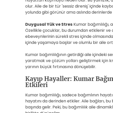
hayattan kopmaya neden olur. Bu yalnızlık, a
olur. Aile de bir tür 'sessiz direniş' içinde ka
yolunda gibi görünür ama aslında derinlerde 
Duygusal Yük ve Stres
Kumar bağımlılığı, ail
Özellikle çocuklar, bu durumdan etkilenir ve 
ebeveynlerinin sürekli stres içinde olmasından
içinde yaşamaya başlar ve olumlu bir aile or
Kumar bağımlılığının getirdiği aile içindeki se
yaratmak ve çözüm yolları geliştirmek için kr
yarının büyük fırtınasına dönüşebilir.
Kayıp Hayaller: Kumar Bağımlı
Etkileri
Kumar bağımlılığı, sadece bağımlının hayatın
hayatını da derinden etkiler. Aile bağları, bu 
başında gelir. Peki, bu bağımlılık aile dinamik