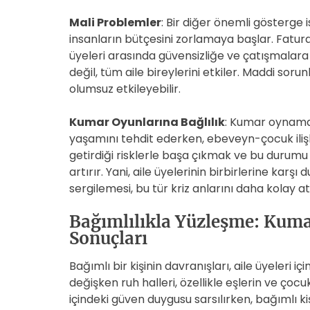
Mali Problemler
: Bir diğer önemli gösterge 
insanların bütçesini zorlamaya başlar. Fatural
üyeleri arasında güvensizliğe ve çatışmalar
değil, tüm aile bireylerini etkiler. Maddi sorun
olumsuz etkileyebilir.
Kumar Oyunlarına Bağlılık
: Kumar oynamaya
yaşamını tehdit ederken, ebeveyn-çocuk iliş
getirdiği risklerle başa çıkmak ve bu durumu a
artırır. Yani, aile üyelerinin birbirlerine karş
sergilemesi, bu tür kriz anlarını daha kolay at
Bağımlılıkla Yüzleşme: Kuma
Sonuçları
Bağımlı bir kişinin davranışları, aile üyeleri içi
değişken ruh halleri, özellikle eşlerin ve çocu
içindeki güven duygusu sarsılırken, bağımlı 