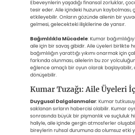
Ebeveynlerin yaşadığı finansal zorluklar, ço
tesir eder. Aile içindeki huzurun kaybolması, 
etkileyebilir. Onların gözünde ailenin bir yuva
gelmesi, gelecekteki ilişkilerine de yansır.
Bağımlılıkla Mücadele
: Kumar bağımlılığıy
aile için bir savaş gibidir. Aile üyeleri birlikt
bağımlılığın yarattığı yıkımı onarmak için ça
farkında olunması, ailelerin bu zor yolculuğu
eğlence amaçlı bir oyun olarak başlayabilir
dönüşebilir.
Kumar Tuzağı: Aile Üyeleri İ
Duygusal Dalgalanmalar
: Kumar tutkusuy
saklanan sırların habercisi olabilir. Kumar o
sonrasında büyük bir pişmanlık ve suçluluk hiss
haliyle, aile içinde gergin atmosferler oluşabilir
bireylerin ruhsal durumuna da olumsuz etki 