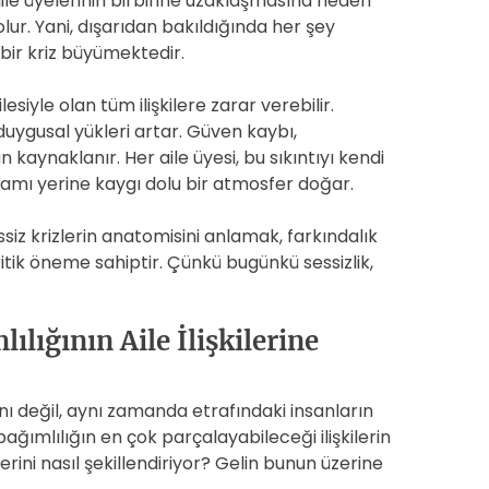
ile üyelerinin birbirine uzaklaşmasına neden
ybolur. Yani, dışarıdan bakıldığında her şey
bir kriz büyümektedir.
esiyle olan tüm ilişkilere zarar verebilir.
duygusal yükleri artar. Güven kaybı,
 kaynaklanır. Her aile üyesi, bu sıkıntıyı kendi
tamı yerine kaygı dolu bir atmosfer doğar.
ssiz krizlerin anatomisini anlamak, farkındalık
itik öneme sahiptir. Çünkü bugünkü sessizlik,
lığının Aile İlişkilerine
ı değil, aynı zamanda etrafındaki insanların
bağımlılığın en çok parçalayabileceği ilişkilerin
lerini nasıl şekillendiriyor? Gelin bunun üzerine