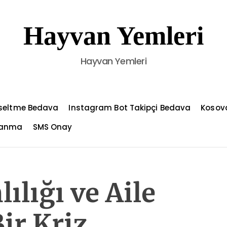
Hayvan Yemleri
Hayvan Yemleri
kseltme Bedava
Instagram Bot Takipçi Bedava
Kosov
azanma
SMS Onay
lığı ve Aile
ir Kriz