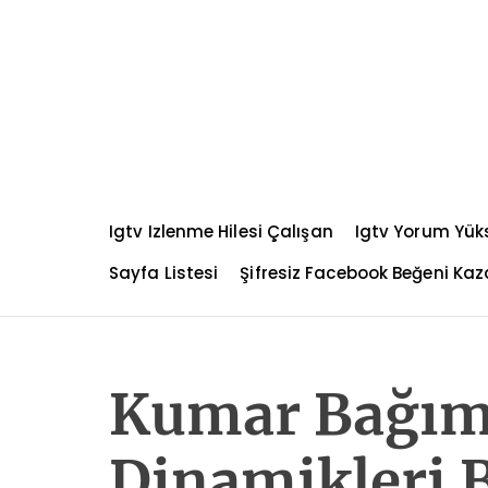
S
k
i
p
t
o
c
o
n
Igtv Izlenme Hilesi Çalışan
Igtv Yorum Yü
t
e
Sayfa Listesi
Şifresiz Facebook Beğeni K
n
t
Kumar Bağımlı
Dinamikleri B