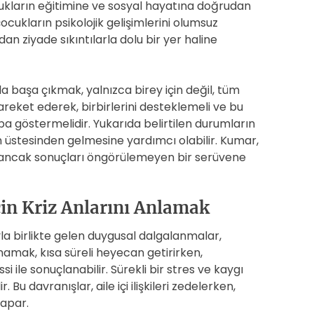
cukların eğitimine ve sosyal hayatına doğrudan
çocukların psikolojik gelişimlerini olumsuz
dan ziyade sıkıntılarla dolu bir yer haline
la başa çıkmak, yalnızca birey için değil, tüm
e hareket ederek, birbirlerini desteklemeli ve bu
ba göstermelidir. Yukarıda belirtilen durumların
n üstesinden gelmesine yardımcı olabilir. Kumar,
, ancak sonuçları öngörülemeyen bir serüvene
çin Kriz Anlarını Anlamak
la birlikte gelen duygusal dalgalanmalar,
ynamak, kısa süreli heyecan getirirken,
i ile sonuçlanabilir. Sürekli bir stres ve kaygı
. Bu davranışlar, aile içi ilişkileri zedelerken,
yapar.