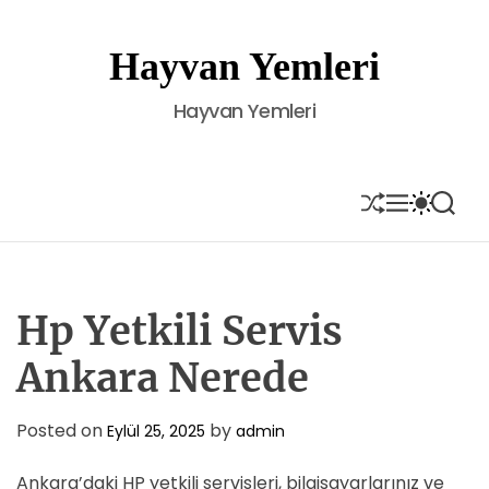
S
k
Hayvan Yemleri
i
p
Hayvan Yemleri
t
o
c
o
S
M
S
S
H
E
W
E
n
U
N
I
A
t
F
U
T
R
e
F
C
C
L
H
H
n
E
C
Hp Yetkili Servis
t
O
L
Ankara Nerede
O
R
M
Posted on
by
Eylül 25, 2025
admin
O
D
E
Ankara’daki HP yetkili servisleri, bilgisayarlarınız ve