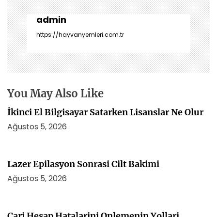
g
e
admin
z
https://hayvanyemleri.com.tr
i
n
m
e
s
You May Also Like
i
İkinci El Bilgisayar Satarken Lisanslar Ne Olur
Ağustos 5, 2026
Lazer Epilasyon Sonrasi Cilt Bakimi
Ağustos 5, 2026
Cari Hesap Hatalarini Onlemenin Yollari