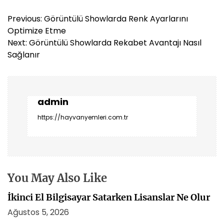
Y
Previous:
Görüntülü Showlarda Renk Ayarlarını
a
Optimize Etme
z
Next:
Görüntülü Showlarda Rekabet Avantajı Nasıl
ı
Sağlanır
g
e
z
i
admin
n
https://hayvanyemleri.com.tr
m
e
s
i
You May Also Like
İkinci El Bilgisayar Satarken Lisanslar Ne Olur
Ağustos 5, 2026