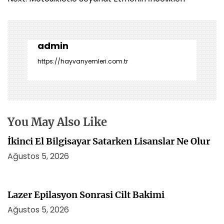
z
ı
g
e
admin
z
https://hayvanyemleri.com.tr
i
n
m
e
s
You May Also Like
i
İkinci El Bilgisayar Satarken Lisanslar Ne Olur
Ağustos 5, 2026
Lazer Epilasyon Sonrasi Cilt Bakimi
Ağustos 5, 2026