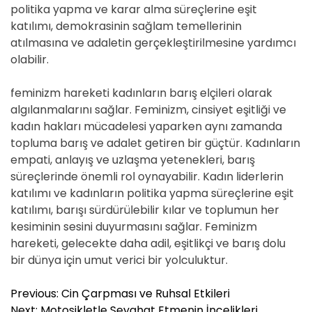
politika yapma ve karar alma süreçlerine eşit
katılımı, demokrasinin sağlam temellerinin
atılmasına ve adaletin gerçekleştirilmesine yardımcı
olabilir.
feminizm hareketi kadınların barış elçileri olarak
algılanmalarını sağlar. Feminizm, cinsiyet eşitliği ve
kadın hakları mücadelesi yaparken aynı zamanda
topluma barış ve adalet getiren bir güçtür. Kadınların
empati, anlayış ve uzlaşma yetenekleri, barış
süreçlerinde önemli rol oynayabilir. Kadın liderlerin
katılımı ve kadınların politika yapma süreçlerine eşit
katılımı, barışı sürdürülebilir kılar ve toplumun her
kesiminin sesini duyurmasını sağlar. Feminizm
hareketi, gelecekte daha adil, eşitlikçi ve barış dolu
bir dünya için umut verici bir yolculuktur.
Y
Previous:
Cin Çarpması ve Ruhsal Etkileri
a
Next:
Motosikletle Seyahat Etmenin İncelikleri