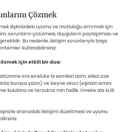
runlarını Çözmek
özmek ilişkinizdeki uyumu ve mutluluğu artırmak için
tişim, sorunların çözülmesi, duyguların paylaşılması ve
reklidir. Bu nedenle, iletişim sorunlarıyla başa
öntemler kullanabilirsiniz.
çözmek için etkili bir dua:
ahümme inni es’elüke bi esmikel azim, ellezi izze
izi buraya yazın) ve beyne zevci (eşinizin ismini
ne kulubina ve terzukna min fadlik. İnneke ala külli
 eşinizle aranızdaki iletişimi düzeltmesi ve uyumu
lirsiniz.