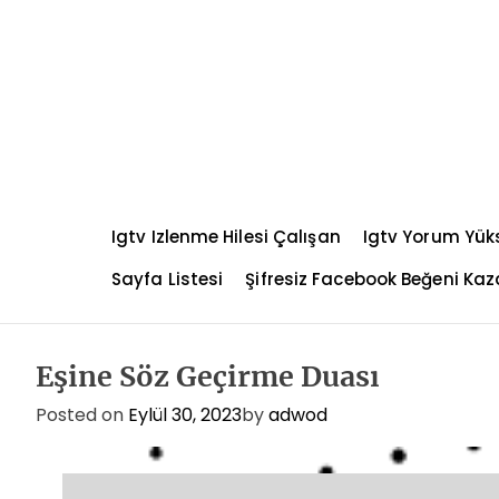
S
k
i
p
t
o
c
o
n
Igtv Izlenme Hilesi Çalışan
Igtv Yorum Yü
t
e
Sayfa Listesi
Şifresiz Facebook Beğeni K
n
t
Eşine Söz Geçirme Duası
Posted on
Eylül 30, 2023
by
adwod