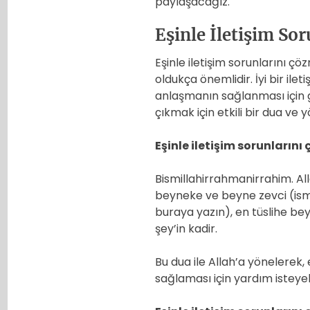
paylaşacağız.
Eşinle İletişim So
Eşinle iletişim sorunlarını ç
oldukça önemlidir. İyi bir ile
anlaşmanın sağlanması için ge
çıkmak için etkili bir dua ve y
Eşinle iletişim sorunlarını 
Bismillahirrahmanirrahim. All
beyneke ve beyne zevci (ismin
buraya yazın), en tüslihe bey
şey’in kadir.
Bu dua ile Allah’a yönelerek,
sağlaması için yardım isteyebi