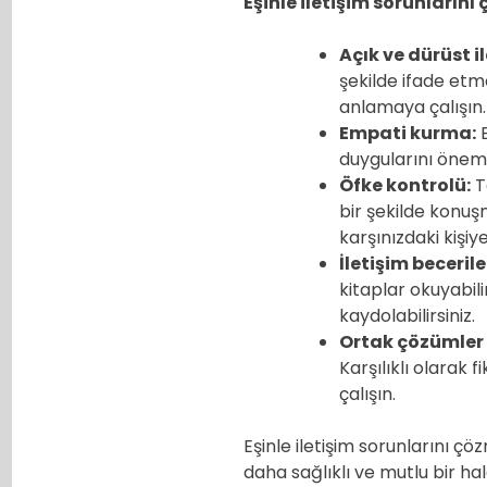
Eşinle iletişim sorunların
Açık ve dürüst il
şekilde ifade etmek
anlamaya çalışın.
Empati kurma:
E
duygularını önemse
Öfke kontrolü:
T
bir şekilde konuşm
karşınızdaki kişiy
İletişim becerile
kitaplar okuyabili
kaydolabilirsiniz.
Ortak çözümler
Karşılıklı olarak 
çalışın.
Eşinle iletişim sorunlarını çö
daha sağlıklı ve mutlu bir hal