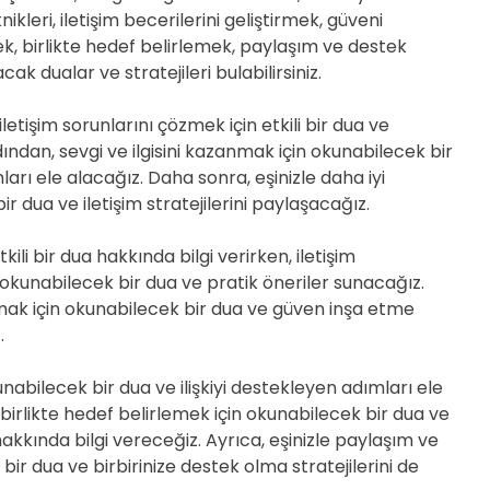
D
leri, iletişim becerilerini geliştirmek, güveni
E
mek, birlikte hedef belirlemek, paylaşım ve destek
ak dualar ve stratejileri bulabilirsiniz.
 iletişim sorunlarını çözmek için etkili bir dua ve
ndan, sevgi ve ilgisini kazanmak için okunabilecek bir
rı ele alacağız. Daha sonra, eşinizle daha iyi
r dua ve iletişim stratejilerini paylaşacağız.
ili bir dua hakkında bilgi verirken, iletişim
n okunabilecek bir dua ve pratik öneriler sunacağız.
ırmak için okunabilecek bir dua ve güven inşa etme
.
kunabilecek bir dua ve ilişkiyi destekleyen adımları ele
e birlikte hedef belirlemek için okunabilecek bir dua ve
kkında bilgi vereceğiz. Ayrıca, eşinizle paylaşım ve
ir dua ve birbirinize destek olma stratejilerini de