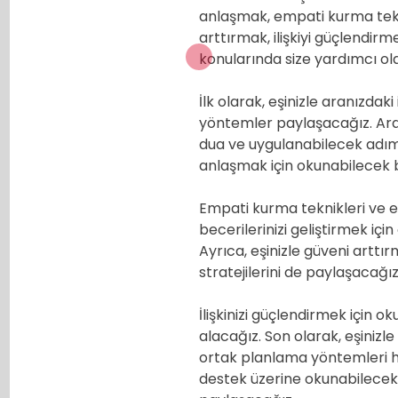
anlaşmak, empati kurma teknik
arttırmak, ilişkiyi güçlendir
konularında size yardımcı olac
İlk olarak, eşinizle aranızdaki
yöntemler paylaşacağız. Ardı
dua ve uygulanabilecek adımla
anlaşmak için okunabilecek bi
Empati kurma teknikleri ve etk
becerilerinizi geliştirmek içi
Ayrıca, eşinizle güveni artt
stratejilerini de paylaşacağız
İlişkinizi güçlendirmek için o
alacağız. Son olarak, eşinizl
ortak planlama yöntemleri ha
destek üzerine okunabilecek b