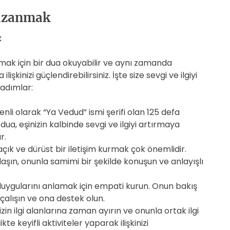
Kazanmak
k
anmak için bir dua okuyabilir ve aynı zamanda
işkinizi güçlendirebilirsiniz. İşte size sevgi ve ilgiyi
 adımlar:
nli olarak “Ya Vedud” ismi şerifi olan 125 defa
 dua, eşinizin kalbinde sevgi ve ilgiyi artırmaya
r.
açık ve dürüst bir iletişim kurmak çok önemlidir.
laşın, onunla samimi bir şekilde konuşun ve anlayışlı
 duygularını anlamak için empati kurun. Onun bakış
çalışın ve ona destek olun.
izin ilgi alanlarına zaman ayırın ve onunla ortak ilgi
ikte keyifli aktiviteler yaparak ilişkinizi