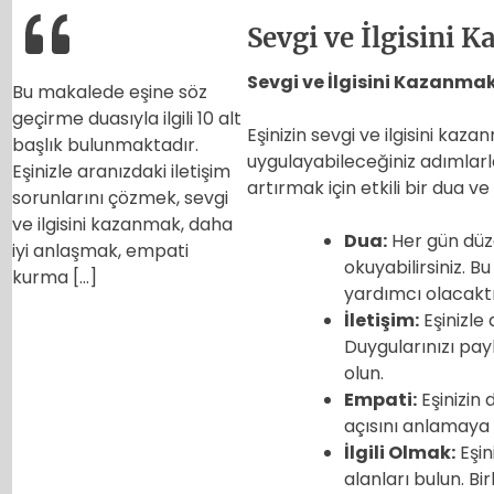
Sevgi ve İlgisini 
Sevgi ve İlgisini Kazanma
Bu makalede eşine söz
geçirme duasıyla ilgili 10 alt
Eşinizin sevgi ve ilgisini kaz
başlık bulunmaktadır.
uygulayabileceğiniz adımlarla il
Eşinizle aranızdaki iletişim
artırmak için etkili bir dua ve
sorunlarını çözmek, sevgi
ve ilgisini kazanmak, daha
Dua:
Her gün düze
iyi anlaşmak, empati
okuyabilirsiniz. Bu
kurma […]
yardımcı olacaktı
İletişim:
Eşinizle 
Duygularınızı pay
olun.
Empati:
Eşinizin
açısını anlamaya 
İlgili Olmak:
Eşin
alanları bulun. Birl