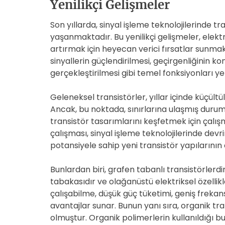
Yenilikçi Gelişmeler
Son yıllarda, sinyal işleme teknolojilerinde t
yaşanmaktadır. Bu yenilikçi gelişmeler, elektr
artırmak için heyecan verici fırsatlar sunmak
sinyallerin güçlendirilmesi, geçirgenliğinin k
gerçekleştirilmesi gibi temel fonksiyonları ye
Geleneksel transistörler, yıllar içinde küçültü
Ancak, bu noktada, sınırlarına ulaşmış durumd
transistör tasarımlarını keşfetmek için çalış
çalışması, sinyal işleme teknolojilerinde devri
potansiyele sahip yeni transistör yapılarının
Bunlardan biri, grafen tabanlı transistörlerdi
tabakasıdır ve olağanüstü elektriksel özellikl
çalışabilme, düşük güç tüketimi, geniş frekan
avantajlar sunar. Bunun yanı sıra, organik tr
olmuştur. Organik polimerlerin kullanıldığı b