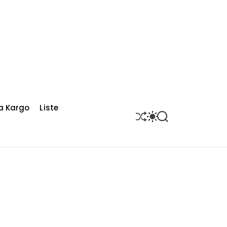
a Kargo
Liste
S
S
S
H
W
E
U
I
A
F
T
R
F
C
C
L
H
H
E
C
O
L
O
R
M
O