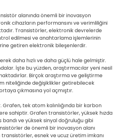
ransistör alanında önemli bir inovasyon
onik cihazların performansını ve verimliliğini
tadır. Transistörler, elektronik devrelerde
ontrol edilmesi ve anahtarlama işlemlerinin
rine getiren elektronik bileşenlerdir.
lerek daha hızlı ve daha güçlü hale gelmiştir.
alar. İşte bu yüzden, araştırmacılar yeni nesil
maktadırlar. Birçok araştırma ve geliştirme
m niteliğinde değişiklikler getirebilecek
 ortaya çıkmasına yol açmıştır.
r. Grafen, tek atom kalınlığında bir karbon
ere sahiptir. Grafen transistörler, yüksek hızda
s bandı ve yüksek sinyal doğruluğu gibi
ansistörler de önemli bir inovasyon alanı
u transistörler, esnek ve ucuz üretim imkanı