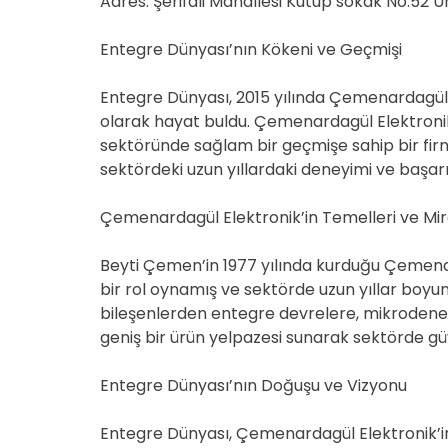
Adres: Şerifali Mahallesi Kutup sokak No:52 
Entegre Dünyası’nın Kökeni ve Geçmişi
Entegre Dünyası, 2015 yılında Çemenardagül El
olarak hayat buldu. Çemenardagül Elektronik,
sektöründe sağlam bir geçmişe sahip bir fir
sektördeki uzun yıllardaki deneyimi ve başarıl
Çemenardagül Elektronik’in Temelleri ve Mir
Beyti Çemen’in 1977 yılında kurduğu Çemena
bir rol oynamış ve sektörde uzun yıllar boyunc
bileşenlerden entegre devrelere, mikrodene
geniş bir ürün yelpazesi sunarak sektörde güve
Entegre Dünyası’nın Doğuşu ve Vizyonu
Entegre Dünyası, Çemenardagül Elektronik’in