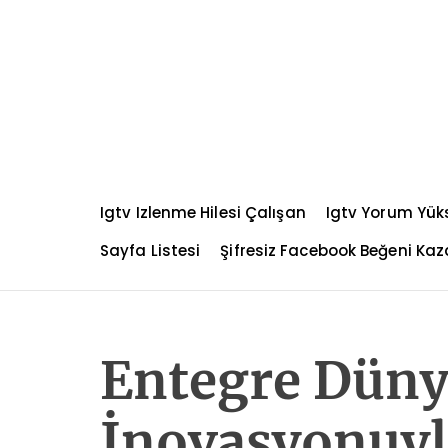
S
k
i
p
t
o
c
o
n
Igtv Izlenme Hilesi Çalışan
Igtv Yorum Yü
t
e
Sayfa Listesi
Şifresiz Facebook Beğeni K
n
t
Entegre Düny
İnovasyonuyl