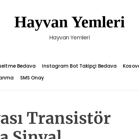
Hayvan Yemleri
Hayvan Yemleri
kseltme Bedava
Instagram Bot Takipçi Bedava
Kosov
azanma
SMS Onay
ası Transistör
a Sinyal