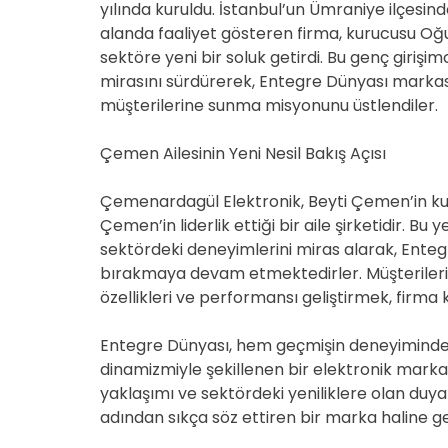
yılında kuruldu. İstanbul’un Ümraniye ilçesi
alanda faaliyet gösteren firma, kurucusu 
sektöre yeni bir soluk getirdi. Bu genç girişi
mirasını sürdürerek, Entegre Dünyası markası a
müşterilerine sunma misyonunu üstlendiler.
Çemen Ailesinin Yeni Nesil Bakış Açısı
Çemenardagül Elektronik, Beyti Çemen’in k
Çemen’in liderlik ettiği bir aile şirketidir. Bu y
sektördeki deneyimlerini miras alarak, Ente
bırakmaya devam etmektedirler. Müşterilerine
özellikleri ve performansı geliştirmek, firma 
Entegre Dünyası, hem geçmişin deneyiminden
dinamizmiyle şekillenen bir elektronik markas
yaklaşımı ve sektördeki yeniliklere olan duya
adından sıkça söz ettiren bir marka haline ge