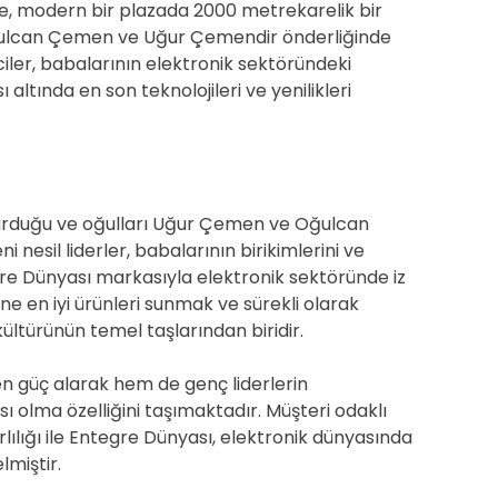
nde, modern bir plazada 2000 metrekarelik bir
Oğulcan Çemen ve Uğur Çemendir önderliğinde
mciler, babalarının elektronik sektöründeki
ltında en son teknolojileri ve yenilikleri
urduğu ve oğulları Uğur Çemen ve Oğulcan
eni nesil liderler, babalarının birikimlerini ve
gre Dünyası markasıyla elektronik sektöründe iz
 en iyi ürünleri sunmak ve sürekli olarak
kültürünün temel taşlarından biridir.
 güç alarak hem de genç liderlerin
ı olma özelliğini taşımaktadır. Müşteri odaklı
rlılığı ile Entegre Dünyası, elektronik dünyasında
lmiştir.