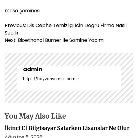
masa şöminesi
Y
Previous:
Dis Cephe Temizligi İcin Dogru Firma Nasil
a
Secilir
z
Next:
Bioethanol Burner İle Somine Yapimi
ı
g
e
z
admin
i
https://hayvanyemleri.com.tr
n
m
e
s
i
You May Also Like
İkinci El Bilgisayar Satarken Lisanslar Ne Olur
Ağustos 5, 2026