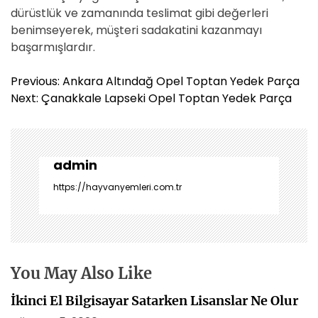
dürüstlük ve zamanında teslimat gibi değerleri
benimseyerek, müşteri sadakatini kazanmayı
başarmışlardır.
Y
Previous:
Ankara Altındağ Opel Toptan Yedek Parça
a
Next:
Çanakkale Lapseki Opel Toptan Yedek Parça
z
ı
g
e
admin
z
https://hayvanyemleri.com.tr
i
n
m
e
s
You May Also Like
i
İkinci El Bilgisayar Satarken Lisanslar Ne Olur