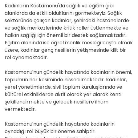
Kadınların Kastamonu'da sağlık ve eğitim gibi
alanlarda da etkili olduklarını görmekteyiz. Sağlık
sektöründe çalışan kadınlar, şehirdeki hastanelerde
ve sağlık merkezlerinde kritik roller üstlenmekte ve
halkın sağlığı için önemli bir destek sağlamaktadır.
Eğitim alanında ise öğretmenlik mesleği başta olmak
üzere, kadınlar genç nesillerin yetişmesinde kilit bir
rol oynamaktadır.
Kastamonu'nun gündelik hayatında kadınların önemi,
toplumun her kesiminde hissedilmektedir. Kadınlar,
yerel yönetimlerde, sivil toplum kuruluşlarında ve
kültürel etkinliklerde aktif olarak yer alarak kenti
şekillendirmekte ve gelecek nesillere ilham
vermektedir.
Kastamonu'nun gündelik hayatında kadınların
oynadığı rol büyük bir öneme sahiptir.