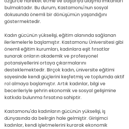
özgürce hareket etme ve başarıya ulaşma imkanları
bulmaktadır. Bu durum, Kastamonu'nun sosyal
dokusunda önemli bir dönüşümün yaşandığını
göstermektedir.
Kadın gücünün yükselişi, eğitim alanında sağlanan
ilerlemelerle başlamıştır. Kastamonu Üniversitesi gibi
önemli eğitim kurumları, kadınlara eşit fırsatlar
sunarak onların akademik ve profesyonel
potansiyellerini ortaya çıkarmalarını
desteklemektedir. Birçok kadın, üniversite eğitimi
sayesinde kendi güçlerini keşfetmiş ve toplumda aktif
rol almaya başlamıştır. Artık kadınlar, bilgi ve
becerileriyle şehrin ekonomik ve sosyal gelişimine
katkıda bulunma fırsatına sahiptir.
Kastamonu'da kadınların gücünün yükselişi, iş
dünyasında da belirgin hale gelmiştir. Girişimci
kadınlar, kendi işletmelerini kurarak ekonomik