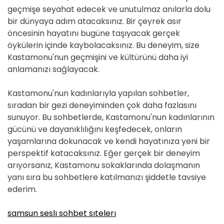
geçmişe seyahat edecek ve unutulmaz anılarla dolu
bir dünyaya adım atacaksınız. Bir çeyrek asır
öncesinin hayatını bugüne taşıyacak gerçek
öykülerin içinde kaybolacaksınız. Bu deneyim, size
Kastamonu'nun geçmişini ve kültürünü daha iyi
anlamanızı sağlayacak.
Kastamonu'nun kadınlarıyla yapılan sohbetler,
sıradan bir gezi deneyiminden çok daha fazlasını
sunuyor. Bu sohbetlerde, Kastamonu'nun kadınlarının
gücünü ve dayanıklılığını keşfedecek, onların
yaşamlarına dokunacak ve kendi hayatınıza yeni bir
perspektif katacaksınız. Eğer gerçek bir deneyim
arıyorsanız, Kastamonu sokaklarında dolaşmanın
yanı sıra bu sohbetlere katılmanızı şiddetle tavsiye
ederim.
samsun seslı sohbet sıtelerı