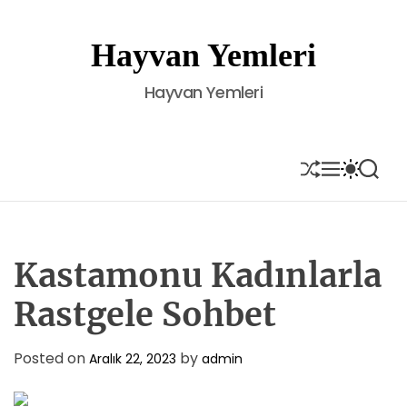
S
k
Hayvan Yemleri
i
p
Hayvan Yemleri
t
o
c
o
S
M
S
S
H
E
W
E
n
U
N
I
A
t
F
U
T
R
e
F
C
C
L
H
H
n
E
C
Kastamonu Kadınlarla
t
O
L
Rastgele Sohbet
O
R
M
Posted on
by
Aralık 22, 2023
admin
O
D
E