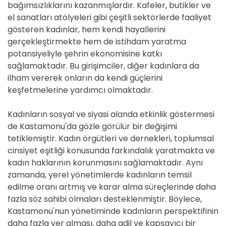
bağımsızlıklarını kazanmışlardır. Kafeler, butikler ve
el sanatları atölyeleri gibi çeşitli sektörlerde faaliyet
gösteren kadınlar, hem kendi hayallerini
gerçekleştirmekte hem de istihdam yaratma
potansiyeliyle şehrin ekonomisine katkı
sağlamaktadır. Bu girişimciler, diğer kadınlara da
ilham vererek onların da kendi güçlerini
keşfetmelerine yardımcı olmaktadır.
Kadınların sosyal ve siyasi alanda etkinlik göstermesi
de Kastamonu'da gözle görülür bir değişimi
tetiklemiştir. Kadın örgütleri ve dernekleri, toplumsal
cinsiyet eşitliği konusunda farkındalık yaratmakta ve
kadın haklarının korunmasını sağlamaktadır. Aynı
zamanda, yerel yönetimlerde kadınların temsil
edilme oranı artmış ve karar alma süreçlerinde daha
fazla söz sahibi olmaları desteklenmiştir. Böylece,
Kastamonu'nun yönetiminde kadınların perspektifinin
daha fazla yer alması, daha adil ve kapsayıcı bir