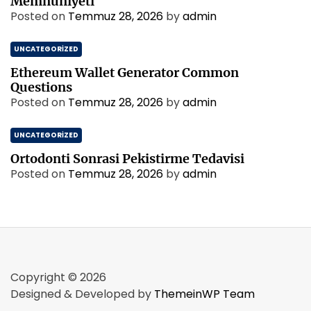
Memnuniyeti
Posted on
Temmuz 28, 2026
by
admin
UNCATEGORIZED
Ethereum Wallet Generator Common
Questions
Posted on
Temmuz 28, 2026
by
admin
UNCATEGORIZED
Ortodonti Sonrasi Pekistirme Tedavisi
Posted on
Temmuz 28, 2026
by
admin
Copyright © 2026
Designed & Developed by
ThemeinWP Team